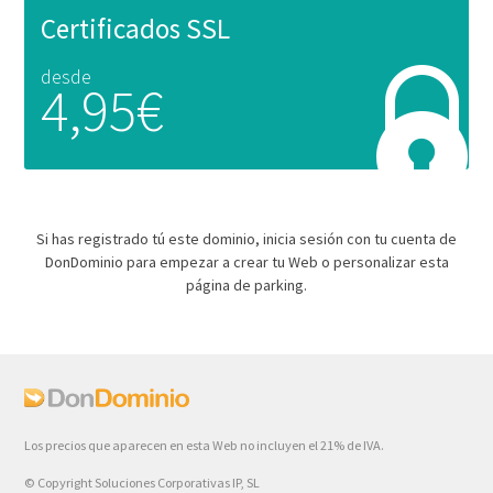
Certificados SSL
desde
4,95€
Si has registrado tú este dominio, inicia sesión con tu cuenta de
DonDominio para empezar a crear tu Web o personalizar esta
página de parking.
Los precios que aparecen en esta Web no incluyen el 21% de IVA.
© Copyright Soluciones Corporativas IP, SL