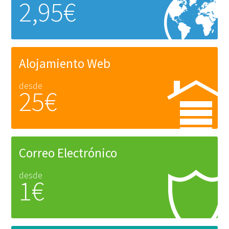
2,95€
Alojamiento Web
desde
25€
Correo Electrónico
desde
1€